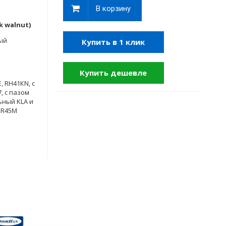
В корзину
k walnut)
ый
Купить в 1 клик
Купить дешевле
, RH41КN, с
, с пазом
ьный KLA и
KR45M