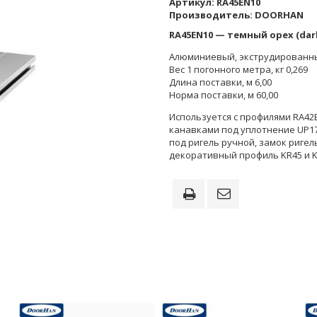
Артикул:
RA45EN10
Производитель:
DOORHAN
RA45EN10 — темный орех (dar
Алюминиевый, экструдированн
Вес 1 погонного метра, кг 0,269
Длина поставки, м 6,00
Норма поставки, м 60,00
Используется с профилями RA42E
канавками под уплотнение UP17
под ригель ручной, замок ригел
декоративный профиль KR45 и 