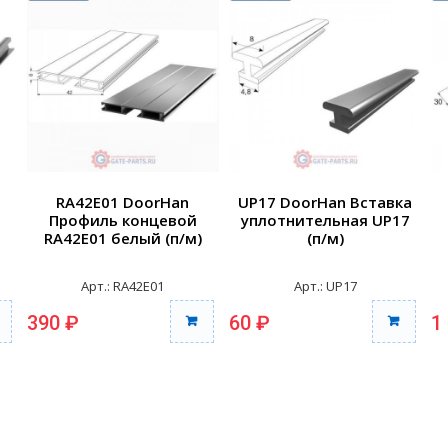
RA42E01 DoorHan
UP17 DoorHan Вставка
Профиль концевой
уплотнительная UP17
RA42E01 белый (п/м)
(п/м)
Арт.: RA42E01
Арт.: UP17
390 ₽
60 ₽
1