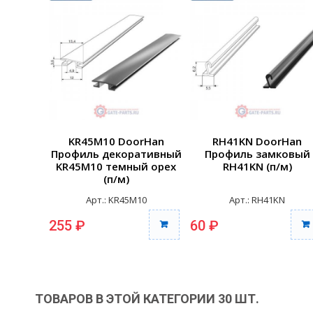
KR45M10 DoorHan
RH41KN DoorHan
Профиль декоративный
Профиль замковый
KR45M10 темный орех
RH41KN (п/м)
(п/м)
Арт.: KR45M10
Арт.: RH41KN
255 ₽
60 ₽
ТОВАРОВ В ЭТОЙ КАТЕГОРИИ 30 ШТ.