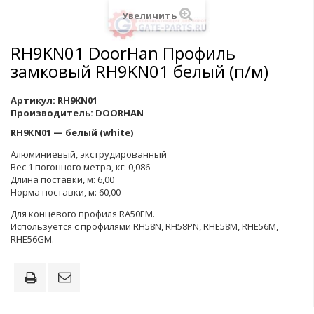
Увеличить
RH9KN01 DoorHan Профиль
замковый RH9KN01 белый (п/м)
Артикул:
RH9KN01
Производитель:
DOORHAN
RH9КN01 — белый (white)
Алюминиевый, экструдированный
Вес 1 погонного метра, кг: 0,086
Длина поставки, м: 6,00
Норма поставки, м: 60,00
Для концевого профиля RA50ЕМ.
Используется с профилями RH58N, RH58PN, RHЕ58M, RHЕ56M,
RHЕ56GM.