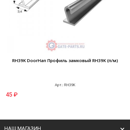
RH39K DoorHan Профиль замковый RH39K (п/м)
Арт.: RH39K
45 ₽
НАШ МАГАЗИН