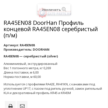
Увеличить
RA45EN08 DoorHan Профиль
концевой RA45EN08 серебристый
(п/м)
Артикул:
RA45EN08
Производитель:
DOORHAN
RA45EN08 — серебристый (silver)
Алюминиевый, экструдированный
Вес 1 погонного метра, кг 0,269
Длина поставки, м 6,00
Норма поставки, м 60,00
Используется с профилями RA42E, RH41КN, с канавками под
уплотнение UP17, с пазом под ригель ручной, замок ригельный
KLA и декоративный профиль KR45 и KR45M