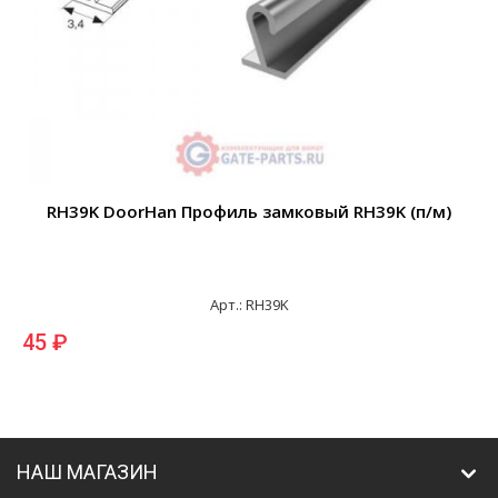
RH39K DoorHan Профиль замковый RH39K (п/м)
Арт.: RH39K
45 ₽
НАШ МАГАЗИН