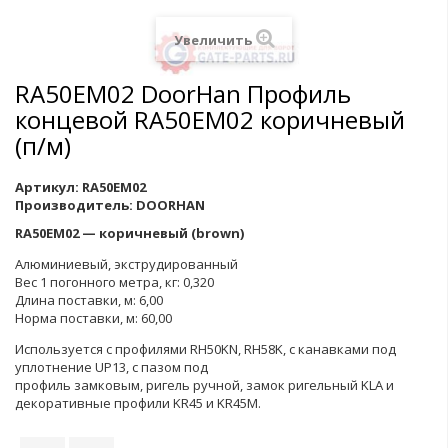
Увеличить
RA50EM02 DoorHan Профиль
концевой RA50EM02 коричневый
(п/м)
Артикул:
RA50EM02
Производитель:
DOORHAN
RA50EМ02 — коричневый (brown)
Алюминиевый, экструдированный
Вес 1 погонного метра, кг: 0,320
Длина поставки, м: 6,00
Норма поставки, м: 60,00
Используется с профилями RH50KN, RH58K, с канавками под
уплотнение UP13, с пазом под
профиль замковым, ригель ручной, замок ригельный KLA и
декоративные профили KR45 и KR45M.