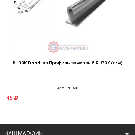
RH39K DoorHan Профиль замковый RH39K (п/м)
Арт.: RH39K
45 ₽
НАШ МАГАЗИН