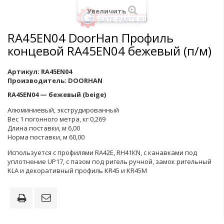
Увеличить
RA45EN04 DoorHan Профиль
концевой RA45EN04 бежевый (п/м)
Артикул:
RA45EN04
Производитель:
DOORHAN
RA45EN04 — бежевый (beige)
Алюминиевый, экструдированный
Вес 1 погонного метра, кг 0,269
Длина поставки, м 6,00
Норма поставки, м 60,00
Используется с профилями RA42E, RH41КN, с канавками под
уплотнение UP17, с пазом под ригель ручной, замок ригельный
KLA и декоративный профиль KR45 и KR45M