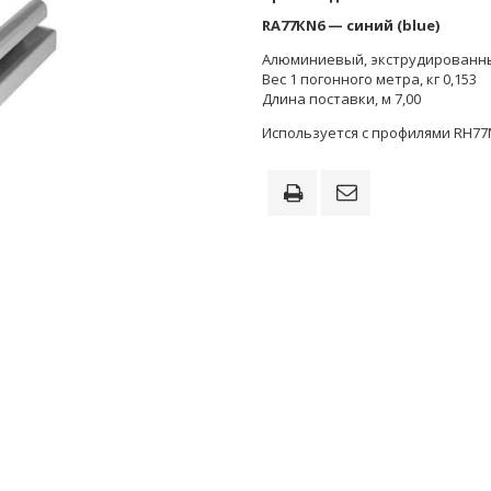
RA77КN6 — синий (blue)
Алюминиевый, экструдированн
Вес 1 погонного метра, кг 0,153
Длина поставки, м 7,00
Используется с профилями RH77