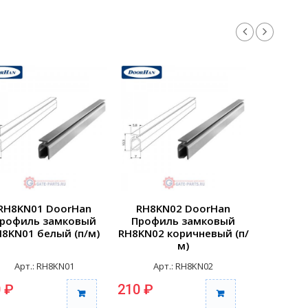
RH8KN01 DoorHan
RH8KN02 DoorHan
RH8KN
рофиль замковый
Профиль замковый
Профи
H8KN01 белый (п/м)
RH8KN02 коричневый (п/
RH8KN0
м)
Арт.: RH8KN01
Арт.: RH8KN02
Арт
 ₽
210 ₽
210 ₽