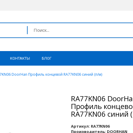
КОНТАКТЫ
БЛОГ
7KN06 DoorHan Профиль концевой RA77KN06 синий (п/м)
RA77KN06 DoorH
Профиль концев
RA77KN06 синий (
Артикул:
RA77KN06
Производитель:
DOORHAN