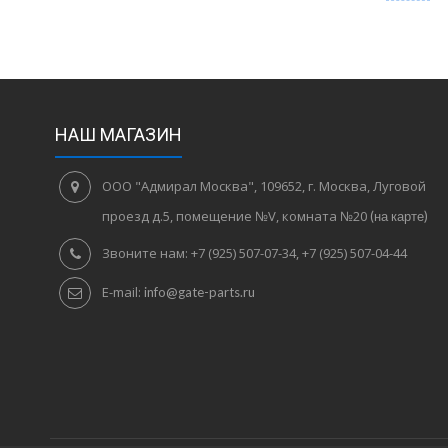
НАШ МАГАЗИН
ООО "Адмирал Москва", 109652, г. Москва, Луговой
проезд д.5, помещение №V, комната №20
(на карте)
Звоните нам:
+7 (925) 507-07-34, +7 (925) 507-04-44
E-mail:
info@gate-parts.ru