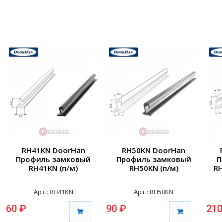
RH41KN DoorHan
RH50KN DoorHan
Профиль замковый
Профиль замковый
П
RH41KN (п/м)
RH50KN (п/м)
R
Арт.: RH41KN
Арт.: RH50KN
60 ₽
90 ₽
210