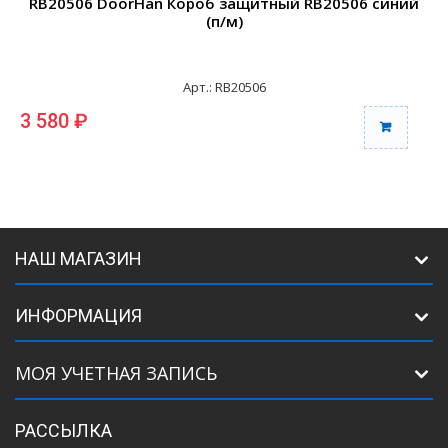
RB20506 DoorHan Короб защитный RB20506 синий
(п/м)
Арт.: RB20506
3 580 ₽
3
НАШ МАГАЗИН
ИНФОРМАЦИЯ
МОЯ УЧЕТНАЯ ЗАПИСЬ
РАССЫЛКА