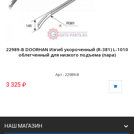
22989-B DOORHAN Изгиб укороченный (R-381) L-1010
2
облегченный для низкого подъема (пара)
Арт.: 22989-B
3 325 ₽
6
НАШ МАГАЗИН