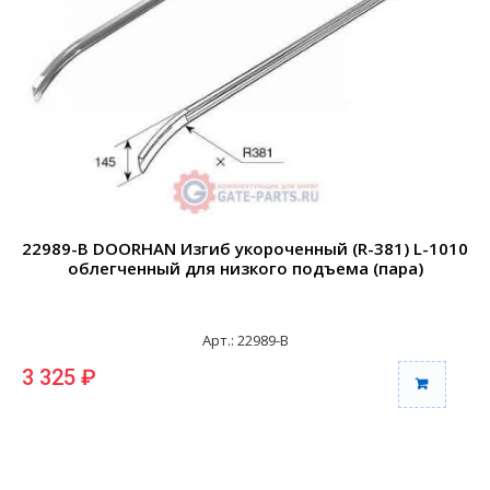
22989-B DOORHAN Изгиб укороченный (R-381) L-1010
2
облегченный для низкого подъема (пара)
Арт.: 22989-B
3 325 ₽
6