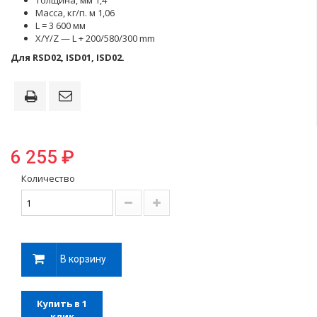
Толщина, мм 1,4
Масса, кг/п. м 1,06
L = 3 600 мм
X/Y/Z — L + 200/580/300 mm
Для RSD02, ISD01, ISD02.
6 255 ₽
Количество
В корзину
Купить в 1
клик