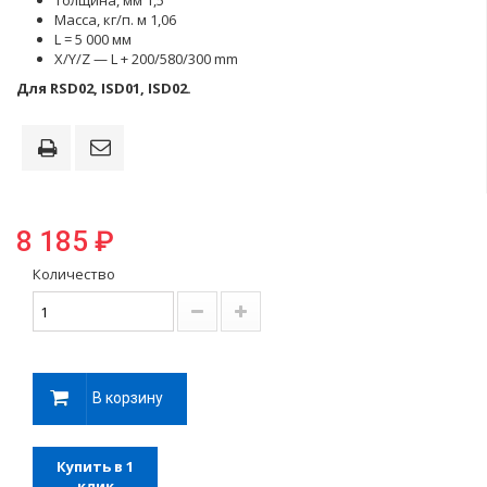
Толщина, мм 1,5
Масса, кг/п. м 1,06
L = 5 000 мм
X/Y/Z — L + 200/580/300 mm
Для RSD02, ISD01, ISD02.
8 185 ₽
Количество
В корзину
Купить в 1
клик