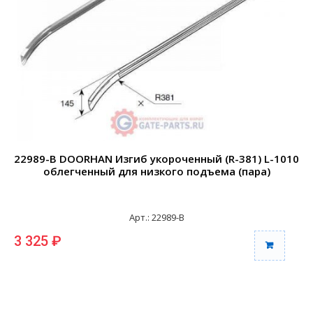
22989-B DOORHAN Изгиб укороченный (R-381) L-1010
2
облегченный для низкого подъема (пара)
Арт.: 22989-B
3 325 ₽
6