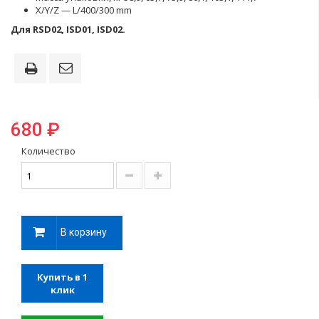
X/Y/Z — L/400/300 mm
Для RSD02, ISD01, ISD02.
680 ₽
Количество
В корзину
Купить в 1
клик