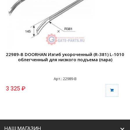
22989-B DOORHAN Изгиб укороченный (R-381) L-1010
2
облегченный для низкого подъема (пара)
Арт.: 22989-B
3 325 ₽
6
НАШ МАГАЗИН