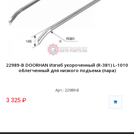
22989-B DOORHAN Изгиб укороченный (R-381) L-1010
2
облегченный для низкого подъема (пара)
Арт.: 22989-B
3 325 ₽
6