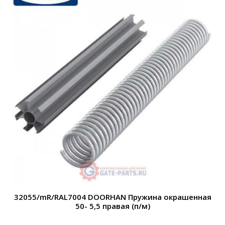
32055/mR/RAL7004 DOORHAN Пружина окрашенная
50- 5,5 правая (п/м)