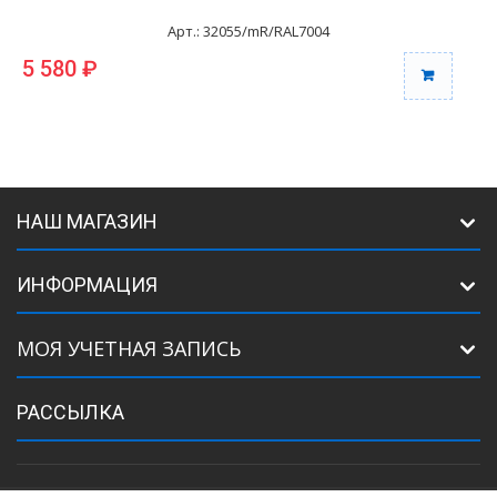
Арт.: 32055/mR/RAL7004
5 580 ₽
6
НАШ МАГАЗИН
ИНФОРМАЦИЯ
МОЯ УЧЕТНАЯ ЗАПИСЬ
РАССЫЛКА