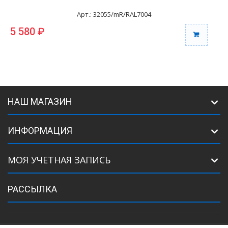
Арт.: 32055/mR/RAL7004
5 580 ₽
6
НАШ МАГАЗИН
ИНФОРМАЦИЯ
МОЯ УЧЕТНАЯ ЗАПИСЬ
РАССЫЛКА