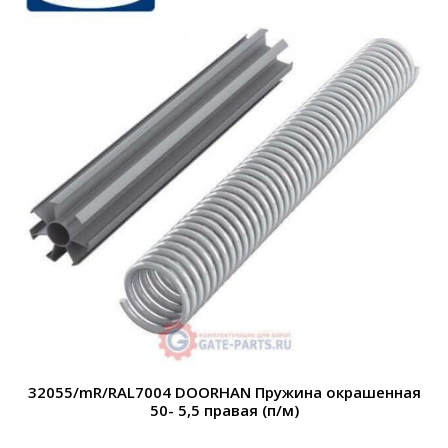
32055/mR/RAL7004 DOORHAN Пружина окрашенная
50- 5,5 правая (п/м)