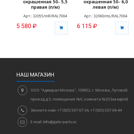
окрашенная 50- 5,5
окрашенная 50- 6,0
правая (п/м)
левая (п/м)
Арт.: 32055/mR/RAL7004
Арт.: 32060/mL/RAL7004
5 580 ₽
6 115 ₽
НАШ МАГАЗИН
ООО "Адмирал Москва", 109652, г. Москва, Луговой
проезд д.5, помещение №V, комната №20
(на карте)
Звоните нам:
+7 (925) 507-07-34, +7 (925) 507-04-44
E-mail:
info@gate-parts.ru