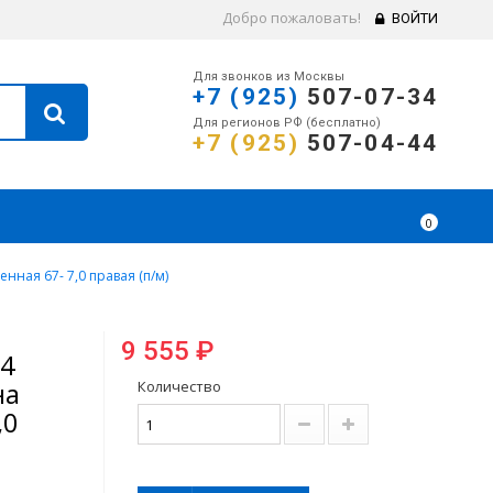
Добро пожаловать!
ВОЙТИ
Для звонков из Москвы
+7 (925)
507-07-34
Для регионов РФ (бесплатно)
+7 (925)
507-04-44
0
ая 67- 7,0 правая (п/м)
9 555 ₽
04
на
Количество
,0