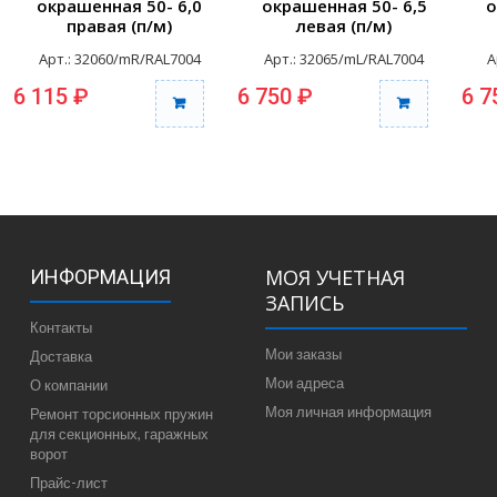
окрашенная 50- 6,0
окрашенная 50- 6,5
о
правая (п/м)
левая (п/м)
Арт.: 32060/mR/RAL7004
Арт.: 32065/mL/RAL7004
А
6 115 ₽
6 750 ₽
6 7
МОЯ УЧЕТНАЯ
ИНФОРМАЦИЯ
ЗАПИСЬ
Контакты
Мои заказы
Доставка
Мои адреса
О компании
Моя личная информация
Ремонт торсионных пружин
для секционных, гаражных
ворот
Прайс-лист