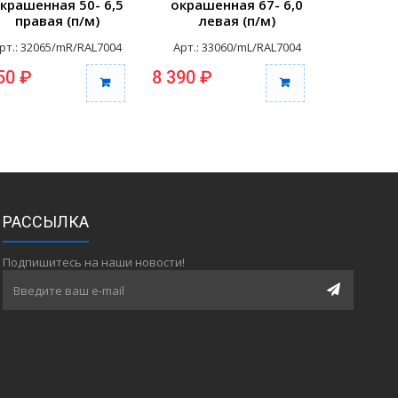
крашенная 50- 6,5
окрашенная 67- 6,0
окраше
правая (п/м)
левая (п/м)
пра
рт.: 32065/mR/RAL7004
Арт.: 33060/mL/RAL7004
Арт.: 3
50 ₽
8 390 ₽
8 390 ₽
РАССЫЛКА
Подпишитесь на наши новости!