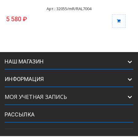
Арт.: 32055/mR/RAL7004
5 580 ₽
6
НАШ МАГАЗИН
ИНФОРМАЦИЯ
МОЯ УЧЕТНАЯ ЗАПИСЬ
РАССЫЛКА