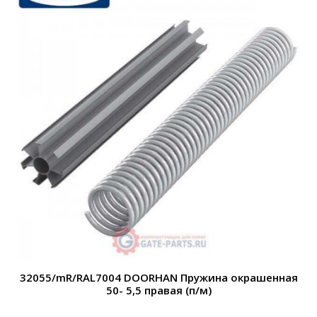
32055/mR/RAL7004 DOORHAN Пружина окрашенная
50- 5,5 правая (п/м)