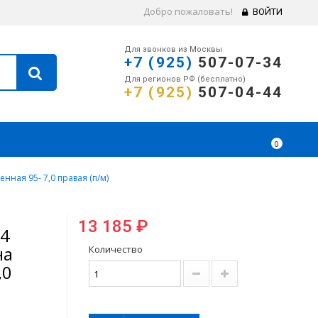
Добро пожаловать!
ВОЙТИ
Для звонков из Москвы
+7 (925)
507-07-34
Для регионов РФ (бесплатно)
+7 (925)
507-04-44
0
ая 95- 7,0 правая (п/м)
13 185 ₽
04
на
Количество
,0