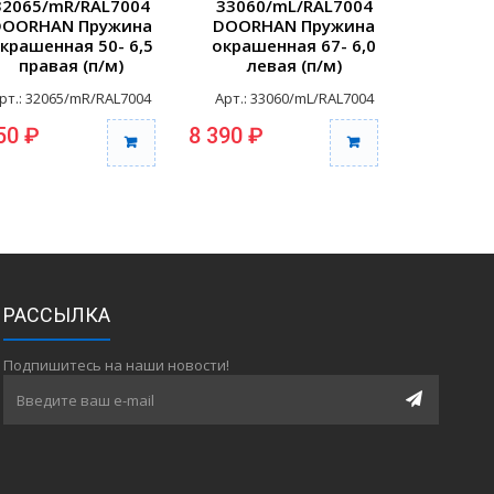
32065/mR/RAL7004
33060/mL/RAL7004
33060
DOORHAN Пружина
DOORHAN Пружина
DOORH
крашенная 50- 6,5
окрашенная 67- 6,0
окраше
правая (п/м)
левая (п/м)
пра
рт.: 32065/mR/RAL7004
Арт.: 33060/mL/RAL7004
Арт.: 3
50 ₽
8 390 ₽
8 390 ₽
РАССЫЛКА
Подпишитесь на наши новости!