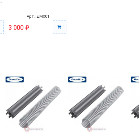
-
Арт.: ДМ001
3 000 ₽