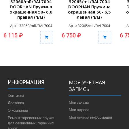
32060/mR/RAL7004
32065/mL/RAL7004
DOORHAN Пружина
DOORHAN Пружина
окрашенная 50- 6,0
окрашенная 50- 6,5
о
правая (п/м)
левая (п/м)
Арт.: 32060/mR/RAL7004
Арт.: 32065/mL/RAL7004
А
6 115 ₽
6 750 ₽
6 7
МОЯ УЧЕТНАЯ
ИНФОРМАЦИЯ
ЗАПИСЬ
Контакты
Мои заказы
Доставка
Мои адреса
О компании
Моя личная информация
Ремонт торсионных пружин
для секционных, гаражных
ворот