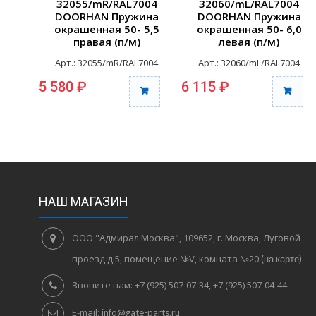
32055/mR/RAL7004
32060/mL/RAL7004
DOORHAN Пружина
DOORHAN Пружина
окрашенная 50- 5,5
окрашенная 50- 6,0
правая (п/м)
левая (п/м)
Арт.: 32055/mR/RAL7004
Арт.: 32060/mL/RAL7004
5 580 ₽
6 115 ₽
НАШ МАГАЗИН
ООО "Адмирал Москва", 109652, г. Москва, Луговой
проезд д.5, помещение №V, комната №20
(на карте)
Звоните нам:
+7 (925) 507-07-34, +7 (925) 507-04-44
E-mail:
info@gate-parts.ru