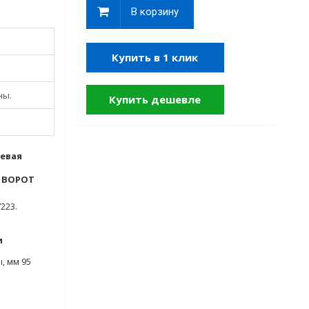
В корзину
Купить в 1 клик
ны.
Купить дешевле
левая
Х ВОРОТ
223.
и
, мм 95