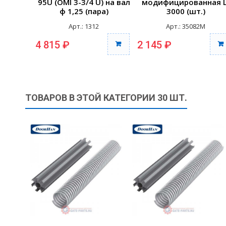
95U (OMI 3-3/4 U) на вал
модифицированная L
ф 1,25 (пара)
3000 (шт.)
Арт.: 1312
Арт.: 35082M
4 815 ₽
2 145 ₽
ТОВАРОВ В ЭТОЙ КАТЕГОРИИ 30 ШТ.