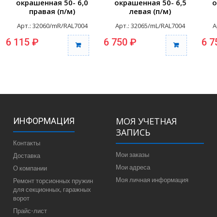
окрашенная 50- 6,0
окрашенная 50- 6,5
о
правая (п/м)
левая (п/м)
Арт.: 32060/mR/RAL7004
Арт.: 32065/mL/RAL7004
А
6 115 ₽
6 750 ₽
6 7
МОЯ УЧЕТНАЯ
ИНФОРМАЦИЯ
ЗАПИСЬ
Контакты
Мои заказы
Доставка
Мои адреса
О компании
Моя личная информация
Ремонт торсионных пружин
для секционных, гаражных
ворот
Прайс-лист