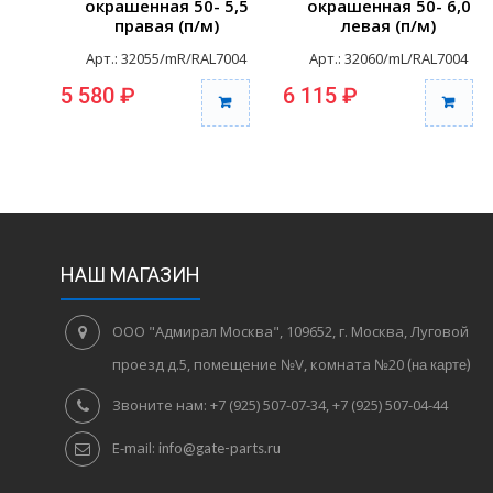
окрашенная 50- 5,5
окрашенная 50- 6,0
правая (п/м)
левая (п/м)
Арт.: 32055/mR/RAL7004
Арт.: 32060/mL/RAL7004
5 580 ₽
6 115 ₽
НАШ МАГАЗИН
ООО "Адмирал Москва", 109652, г. Москва, Луговой
проезд д.5, помещение №V, комната №20
(на карте)
Звоните нам:
+7 (925) 507-07-34, +7 (925) 507-04-44
E-mail:
info@gate-parts.ru