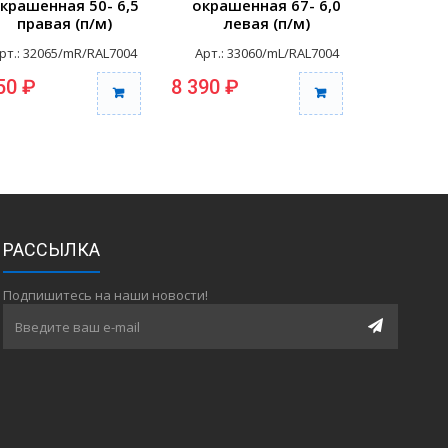
крашенная 50- 6,5
окрашенная 67- 6,0
окраше
правая (п/м)
левая (п/м)
пра
рт.: 32065/mR/RAL7004
Арт.: 33060/mL/RAL7004
Арт.: 3
50 ₽
8 390 ₽
8 390 ₽
РАССЫЛКА
Подпишитесь на наши новости!