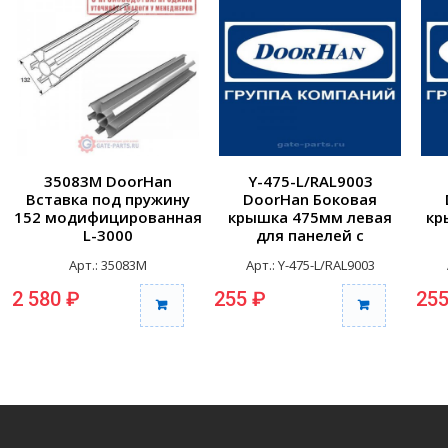
35083M DoorHan
Y-475-L/RAL9003
Вставка под пружину
DoorHan Боковая
152 модифицированная
крышка 475мм левая
кр
L-3000
для панелей с
отверстиями для
Арт.: 35083M
Арт.: Y-475-L/RAL9003
крепления RAL9003
к
2 580 ₽
255 ₽
255