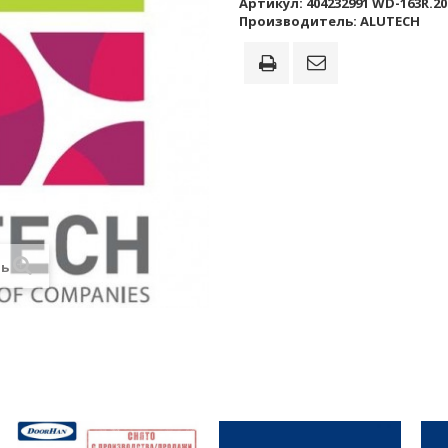
Артикул:
404232991 WD-163R.20
Производитель:
ALUTECH
ть