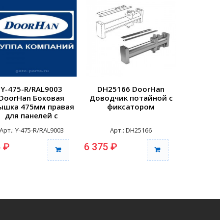
Y-475-R/RAL9003
DH25166 DoorHan
25148
DoorHan Боковая
Доводчик потайной с
Компле
ышка 475мм правая
фиксатором
штифтом
для панелей с
врезной
отверстиями для
Арт.: Y-475-R/RAL9003
Арт.: DH25166
Арт
репления RAL9003
 ₽
6 375 ₽
4 255 ₽