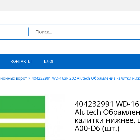
КОНТАКТЫ
БЛОГ
ционных ворот
404232991 WD-163R.202 Alutech Обрамление калитки нижне
404232991 WD-16
Alutech Обрамле
калитки нижнее, ц
A00-D6 (шт.)