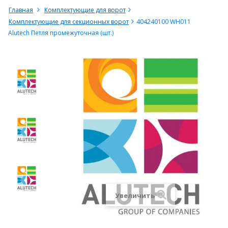
Главная
Комплектующие для ворот
Комплектующие для секционных ворот
404240100 WH011
Alutech Петля промежуточная (шт.)
Увеличить