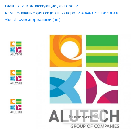
Главная
Комплектующие для ворот
Комплектующие для секционных ворот
404470700 DP2010-01
Alutech Фиксатор калитки (шт.)
Увеличить