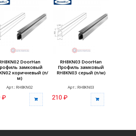
RH8KN02 DoorHan
RH8KN03 DoorHan
RH8KN
рофиль замковый
Профиль замковый
Профи
KN02 коричневый (п/
RH8KN03 серый (п/м)
RH8KN04 
м)
Арт.: RH8KN02
Арт.: RH8KN03
Арт
 ₽
210 ₽
210 ₽