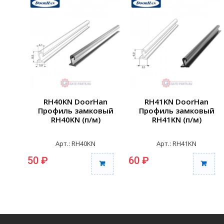
RH40KN DoorHan
RH41KN DoorHan
Профиль замковый
Профиль замковый
RH40KN (п/м)
RH41KN (п/м)
Арт.: RH40KN
Арт.: RH41KN
50 ₽
60 ₽