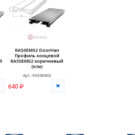
RA50EM02 DoorHan
Профиль концевой
й
RA50EM02 коричневый
(п/м)
Арт.: RA50EM02
640 ₽