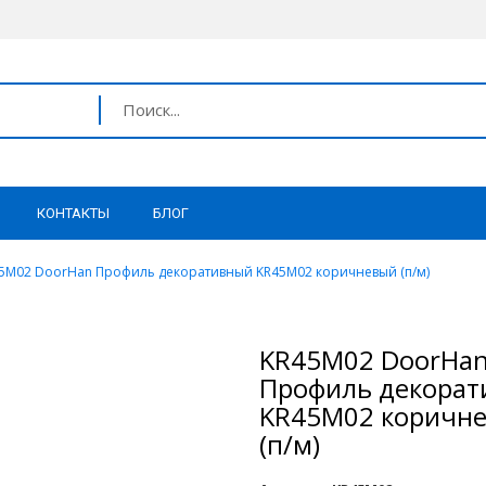
КОНТАКТЫ
БЛОГ
5M02 DoorHan Профиль декоративный KR45M02 коричневый (п/м)
KR45M02 DoorHa
Профиль декора
KR45M02 коричн
(п/м)