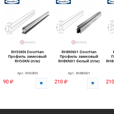
RH50KN DoorHan
RH8KN01 DoorHan
Профиль замковый
Профиль замковый
П
RH50KN (п/м)
RH8KN01 белый (п/м)
RH8
Арт.: RH50KN
Арт.: RH8KN01
90 ₽
210 ₽
210