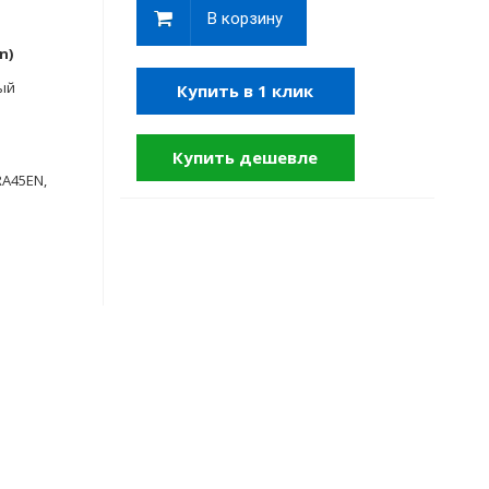
В корзину
n)
ый
Купить в 1 клик
Купить дешевле
RA45EN,