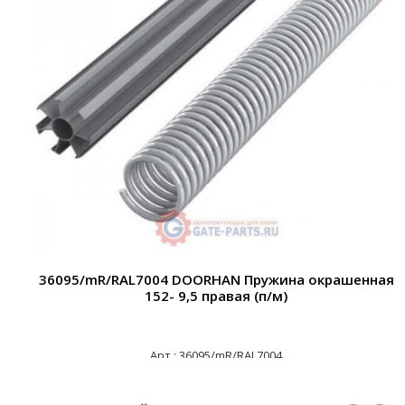
36095/mR/RAL7004 DOORHAN Пружина окрашенная
152- 9,5 правая (п/м)
Арт.: 36095/mR/RAL7004
28 445 ₽